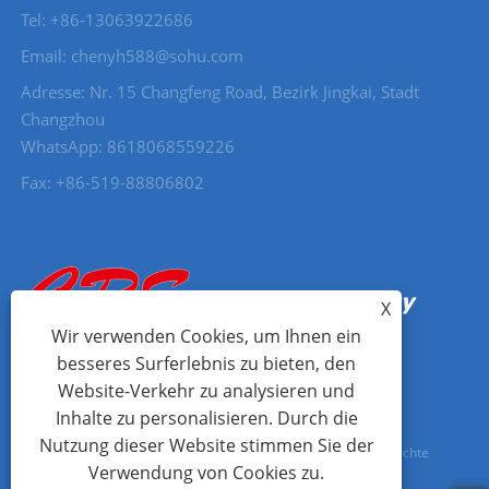
Tel: +86-13063922686
Email: chenyh588@sohu.com
Adresse: Nr. 15 Changfeng Road, Bezirk Jingkai, Stadt
Changzhou
WhatsApp: 8618068559226
Fax: +86-519-88806802
X
Wir verwenden Cookies, um Ihnen ein
besseres Surferlebnis zu bieten, den
Website-Verkehr zu analysieren und
Inhalte zu personalisieren. Durch die
Nutzung dieser Website stimmen Sie der
Copyright © 2023 Changzhou Ceres Machinery Co., Ltd. Alle Rechte
Verwendung von Cookies zu.
vorbehalten.