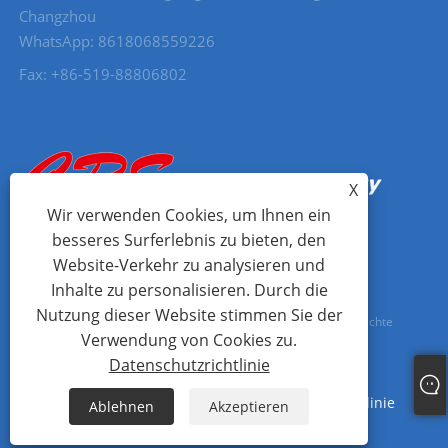
Changzhou
WhatsApp: 8618068559226
Fax: +86-519-88806802
X
Wir verwenden Cookies, um Ihnen ein
besseres Surferlebnis zu bieten, den
Website-Verkehr zu analysieren und
Inhalte zu personalisieren. Durch die
Nutzung dieser Website stimmen Sie der
Copyright © 2023 Changzhou Ceres Machinery Co., Ltd. Alle Rechte
Verwendung von Cookies zu.
vorbehalten.
Datenschutzrichtlinie
Links
Sitemap
RSS
XML
Datenschutzrichtlinie
Ablehnen
Akzeptieren