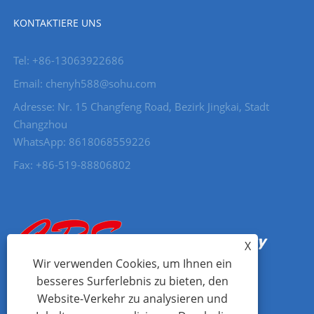
KONTAKTIERE UNS
Tel: +86-13063922686
Email: chenyh588@sohu.com
Adresse: Nr. 15 Changfeng Road, Bezirk Jingkai, Stadt
Changzhou
WhatsApp: 8618068559226
Fax: +86-519-88806802
X
Wir verwenden Cookies, um Ihnen ein
besseres Surferlebnis zu bieten, den
Website-Verkehr zu analysieren und