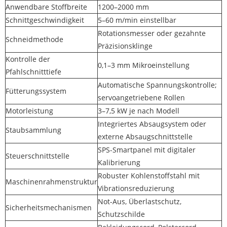
Anwendbare Stoffbreite
1200–2000 mm
Schnittgeschwindigkeit
5–60 m/min einstellbar
Rotationsmesser oder gezahnte
Schneidmethode
Präzisionsklinge
Kontrolle der
0,1–3 mm Mikroeinstellung
Pfahlschnitttiefe
Automatische Spannungskontrolle;
Fütterungssystem
servoangetriebene Rollen
Motorleistung
3–7,5 kW je nach Modell
Integriertes Absaugsystem oder
Staubsammlung
externe Absaugschnittstelle
SPS-Smartpanel mit digitaler
Steuerschnittstelle
Kalibrierung
Robuster Kohlenstoffstahl mit
Maschinenrahmenstruktur
Vibrationsreduzierung
Not-Aus, Überlastschutz,
Sicherheitsmechanismen
Schutzschilde